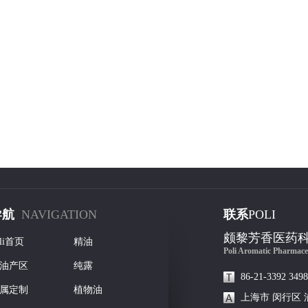
导航
NAVIGATION
联系
POLI
颇黎芳香医药
oli首页
精油
Poli Aromatic Pharmace
油产区
纯露
86-21-3392 3498
属定制
植物油
上海市 闵行区 