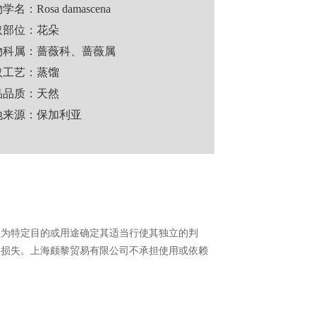
学名：Rosa damascena
取部位：花朵
物科属：蔷薇科、蔷薇属
取工艺：蒸馏
品品质：天然
地来源：保加利亚
须为特定目的或用途确定其适当行使其独立的判
接损失。上海颇黎贸易有限公司不承担使用或依赖