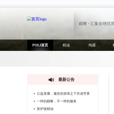
颇黎
·
汇集全球优
POLI首页
精油
纯露
最新公告
公益直播，邀您在疫情之下共读芳香
一样的颇黎，不一样的服务
医护级精油