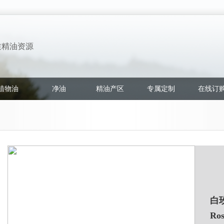
质精油资源
植物油
净油
精油产区
专属定制
在线订
白
Ros