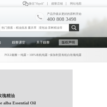
微信"Shpoli"
颇黎店铺
网站地图
产品升级从更好的原料开始
400 808 3498
购
颇黎课堂
关于颇黎
版权声明
POLI/颇黎
>
纯露
>
100%有机纯露
>
保加利亚有机白玫瑰纯露
玫瑰精油
e alba Essential Oil