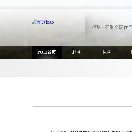
颇黎
·
汇集全球优
POLI首页
精油
纯露