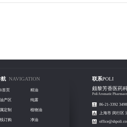
导航
NAVIGATION
联系
POLI
颇黎芳香医药
oli首页
精油
Poli Aromatic Pharmace
油产区
纯露
86-21-3392 3498
属定制
植物油
上海市 闵行区 
线订购
净油
office@shpoli.c