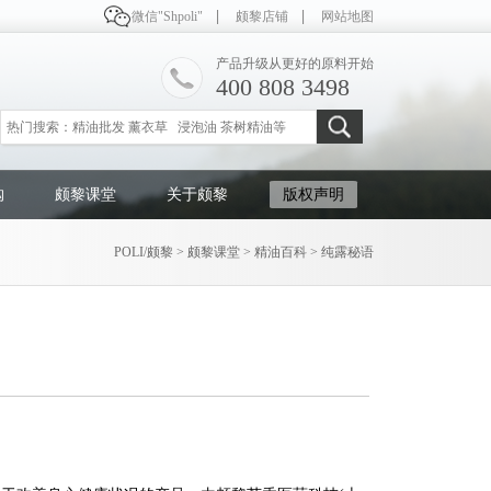
微信"Shpoli"
颇黎店铺
网站地图
产品升级从更好的原料开始
400 808 3498
购
颇黎课堂
关于颇黎
版权声明
POLI/颇黎
>
颇黎课堂
>
精油百科
>
纯露秘语