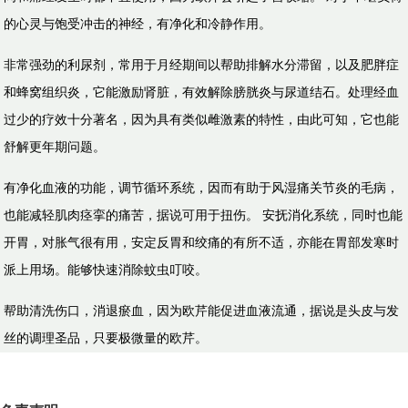
的心灵与饱受冲击的神经，有净化和冷静作用。
​非常强劲的利尿剂，常用于月经期间以帮助排解水分滞留，以及肥胖症
和蜂窝组织炎，它能激励肾脏，有效解除膀胱炎与尿道结石。处理经血
过少的疗效十分著名，因为具有类似雌激素的特性，由此可知，它也能
舒解更年期问题。
​有净化血液的功能，调节循环系统，因而有助于风湿痛关节炎的毛病，
也能减轻肌肉痉挛的痛苦，据说可用于扭伤。 安抚消化系统，同时也能
开胃，对胀气很有用，安定反胃和绞痛的有所不适，亦能在胃部发寒时
派上用场。能够快速消除蚊虫叮咬。
​帮助清洗伤口，消退瘀血，因为欧芹能促进血液流通，据说是头皮与发
丝的调理圣品，只要极微量的欧芹。