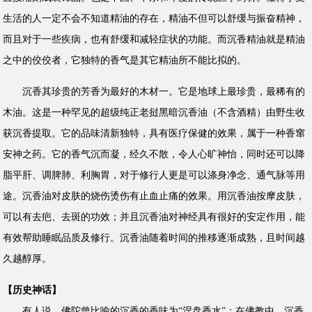
生活的人一定不会不知道精油的存在，精油不但可以舒缓与振奋精神，
而且对于一些疾病，也有舒缓和减轻症状的功能。而沉香精油就是精油
之中的佼佼者，它独特的香气是其它精油所不能比拟的。
沉香其珍贵的芳香为最好的木材一。它是地球上最珍贵，最稀有的
木油。这是一种罕见的超级纯正老挝黑暗沉香油（不含酒精）由野生收
获沉香提取。它的品味清新独特，具有医疗保健的效果，属于一种香窜
安神之药。它的香气沉而凝，经久不散，令人心旷神怡，同时还可以降
脂平肝、调脾肺、利胸胃，对于修行人更是可以涤身净念、通气脉等用
途。沉香油对皮肤的烧伤烫伤有止血止痛的效果。用沉香油按摩皮肤，
可以有去疤、去斑的功效；并且沉香油对神经具有很好的安定作用，能
有效帮助睡眠品质及修行。沉香油随着时间的推移逐渐成熟，且时间越
久越醇厚。
【历史神话】
有人说，佛陀曾比喻的沉香的香味为“涅盘香水”；在佛教中，沉香