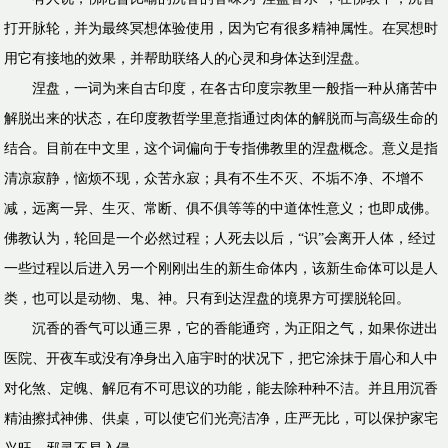
打开脉轮，并为最终冥想体验使用，因为它有很多精神属性。在冥想时
用它有接地的效果，并帮助联络人的心灵和身体达到涅盘。
涅盘，一词为来自古印度，在各古印度宗教里一般指一种从痛苦中
解脱出来的状态，在印度教哲学里意指通过肉体的解脱而与高级生命的
结合。目前在中文里，这个词偏向于专指佛教里的涅盘概念。意义是指
清凉寂静，恼烦不现，众苦永寂；具有不生不灭、不垢不净、不增不
减，远离一异、生灭、常断、俱不俱等等的中道体性意义；也即成佛。
佛教认为，轮回是一个必然过程；人死去以后，“识”会离开人体，经过
一些过程以后进入另一个刚刚出生的新生命体内，该新生命体可以是人
类，也可以是动物、鬼、神。只有到达涅盘的境界方可摆脱轮回。
沉香的香气可以通三界，它的香能通窍，为正阳之气，如果你进出
医院、开夜车或没有净身出入庙宇时的状况下，把它涂抹于眉心和人中
对化煞、定魄、解厄有不可思议的功能，能去除种种不洁。并且用沉香
精油擦拭神佛、供桌，可以使它们光亮洁净，庄严无比，可以保护家宅