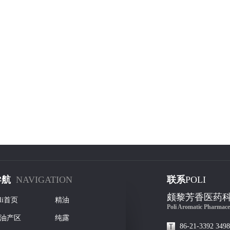
导航
NAVIGATION
联系
POLI
颇黎芳香医药
oli首页
精油
Poli Aromatic Pharmace
油产区
纯露
86-21-3392 3498