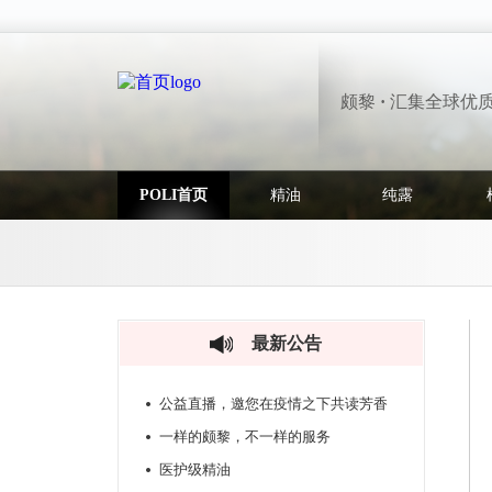
颇黎
·
汇集全球优
POLI首页
精油
纯露
最新公告
公益直播，邀您在疫情之下共读芳香
一样的颇黎，不一样的服务
医护级精油