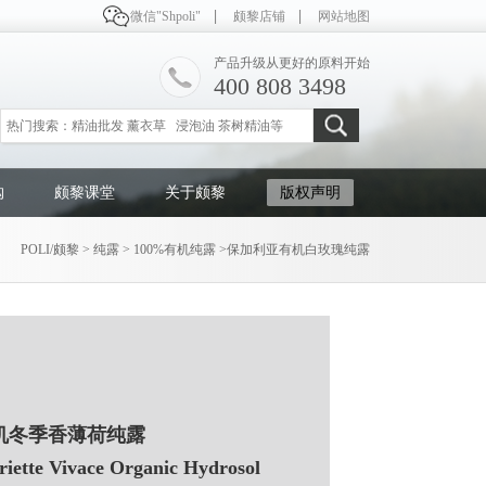
微信"Shpoli"
颇黎店铺
网站地图
产品升级从更好的原料开始
400 808 3498
购
颇黎课堂
关于颇黎
版权声明
POLI/颇黎
>
纯露
>
100%有机纯露
>
保加利亚有机白玫瑰纯露
机冬季香薄荷纯露
riette Vivace Organic Hydrosol