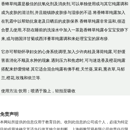
​香蜂草纯露是极佳的抗氧化剂及消炎剂,可以单独使用或与其它纯露调和
成为皮肤的清洁剂,并且能镇静皮肤疹与湿疹的不适.将香蜂草纯露加入
在乳霜中以帮助抗衰老及日晒后的皮肤保养.香蜂草纯露非常温和,很适
合婴儿使用,不防在睡前的洗澡水中加入一茶匙香蜂草纯露令宝宝安静下
来,或与德国洋甘菊或西洋蓍草纯露调和来处理宝宝的尿布疹.
​它亦可帮助怀孕妇女的心身系统调理,加入少许肉桂及薄荷纯露,可舒缓
害喜消化不顺及水肿的现象.遇到压力和焦虑时,可与迷迭香及橙花纯露
搭配来舒缓情绪.其它适合混合纯露有佛手柑,天竺葵,茉莉,熏衣草,马郁
兰,橙花,玫瑰和依兰等.
​使用方法:饮用；喷洒于脸上，轻拍至吸收
免责声明
本网站所提供的信息仅用于教育目的。收到此信息的公司或个人，必须为特定
目的或用途确定其适当行使其独立的判断。上海颇黎贸易有限公司的责任仅限