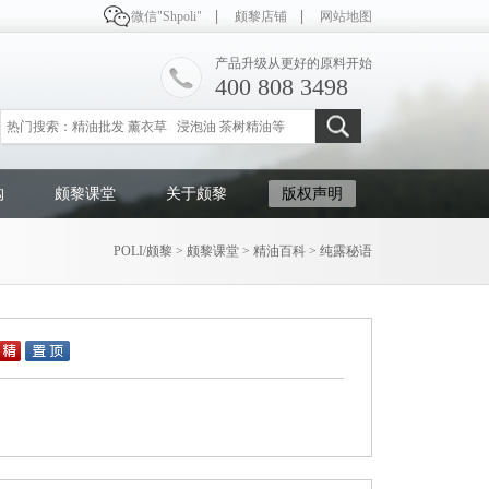
微信"Shpoli"
颇黎店铺
网站地图
产品升级从更好的原料开始
400 808 3498
购
颇黎课堂
关于颇黎
版权声明
POLI/颇黎
>
颇黎课堂
>
精油百科
> 纯露秘语