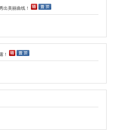
秀出美丽曲线！
露！