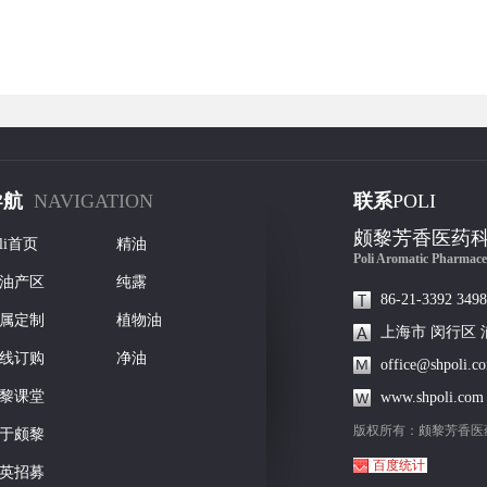
导航
NAVIGATION
联系
POLI
颇黎芳香医药
oli首页
精油
Poli Aromatic Pharmace
油产区
纯露
86-21-3392 3498
属定制
植物油
上海市 闵行区 
线订购
净油
office@shpoli.c
黎课堂
www.shpoli.com 
版权所有：颇黎芳香医
于颇黎
百度统计
英招募