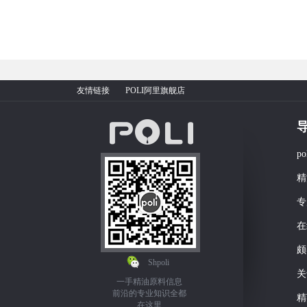
友情链接
POLI阿里旗舰店
p
精
专
在
颇
Shpoli
关
一手精油原料信息
前沿的专业知识全都
精
在这里