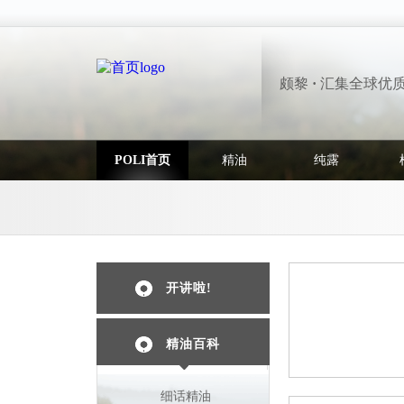
颇黎
·
汇集全球优
POLI首页
精油
纯露
开讲啦!
精油百科
细话精油